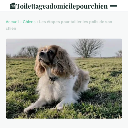
📰
Toilettageadomicilepourchien
Accueil
›
Chiens
›
Les étapes pour tailler les poils de son
chien