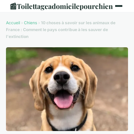
📰
Toilettageadomicilepourchien
Accueil
›
Chiens
›
10 choses à savoir sur les animaux de
France : Comment le pays contribue à les sauver de
l'extinction