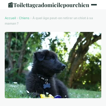
📰
Toilettageadomicilepourchien
Accueil
›
Chiens
›
À quel âge peut-on retirer un chiot à sa
maman ?