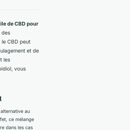
uile de CBD pour
r des
, le CBD peut
oulagement et de
t les
idiol, vous
t
alternative au
ffet, ce mélange
re dans les cas