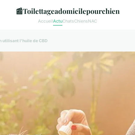
📰
Toilettageadomicilepourchien
Accueil
Actu
Chats
Chiens
NAC
utilisant l'huile de CBD