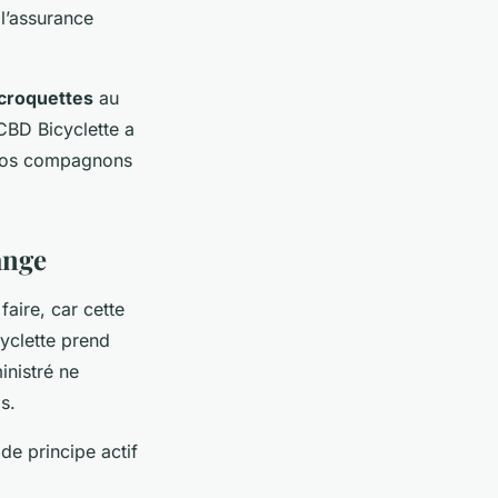
 l’assurance
 croquettes
au
 CBD Bicyclette a
 vos compagnons
ange
faire, car cette
yclette prend
inistré ne
ls.
de principe actif