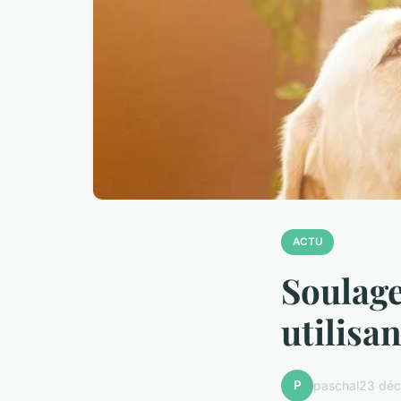
ACTU
Soulage
utilisa
P
paschal
23 dé