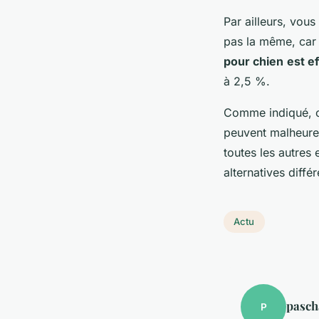
Par ailleurs, vou
pas la même, car 
pour chien
est e
à 2,5 %.
Comme indiqué, ce
peuvent malheure
toutes les autres
alternatives diffé
Actu
pasch
P