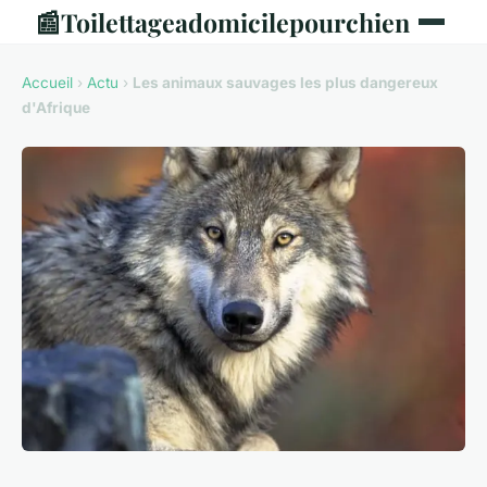
📰
Toilettageadomicilepourchien
Accueil
›
Actu
›
Les animaux sauvages les plus dangereux
d'Afrique